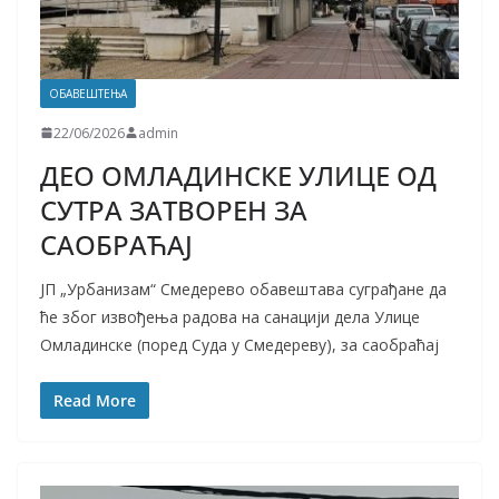
ОБАВЕШТЕЊА
22/06/2026
admin
ДЕО ОМЛАДИНСКЕ УЛИЦЕ ОД
СУТРА ЗАТВОРЕН ЗА
САОБРАЋАЈ
ЈП „Урбанизам“ Смедерево обавештава суграђане да
ће због извођења радова на санацији дела Улице
Омладинске (поред Суда у Смедереву), за саобраћај
Read More