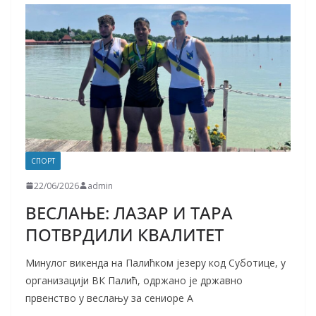
СПОРТ
22/06/2026
admin
ВЕСЛАЊЕ: ЛАЗАР И ТАРА
ПОТВРДИЛИ КВАЛИТЕТ
Минулог викенда на Палићком језеру код Суботице, у
организацији ВК Палић, одржано је државно
првенство у веслању за сениоре А