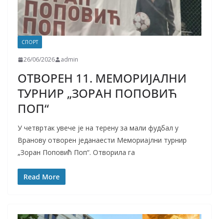
СПОРТ
26/06/2026
admin
ОТВОРЕН 11. МЕМОРИЈАЛНИ
ТУРНИР „ЗОРАН ПОПОВИЋ
ПОП“
У четвртак увече је на терену за мали фудбал у
Вранову отворен једанаести Мемориајлни турнир
„Зоран Поповић Поп“. Отворила га
Read More