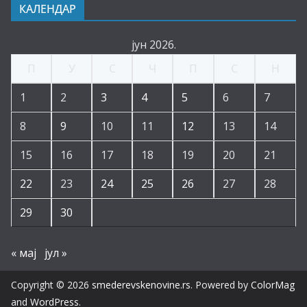
КАЛЕНДАР
јун 2026.
П
У
С
Ч
П
С
Н
1
2
3
4
5
6
7
8
9
10
11
12
13
14
15
16
17
18
19
20
21
22
23
24
25
26
27
28
29
30
« мај
јул »
Copyright © 2026
smederevskenovine.rs
. Powered by
ColorMag
and
WordPress
.