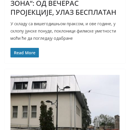
ЗОНА“: ОД ВЕЧЕРАС
ПРОЈЕКЦИЈЕ, УЛАЗ БЕСПЛАТАН
У складу са вишегодишњом праксом, и ове године, у
склопу јунске понуде, поклоници филмске уметности
моћи ће да погледају одабране
Read More