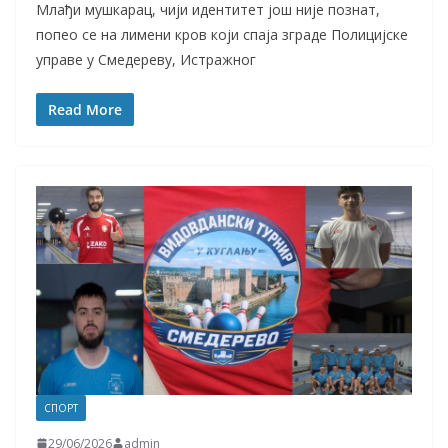
Млађи мушкарац, чији идентитет још није познат,
попео се на лимени кров који спаја зграде Полицијске
управе у Смедереву, Истражног
Read More
СПОРТ
29/06/2026
admin