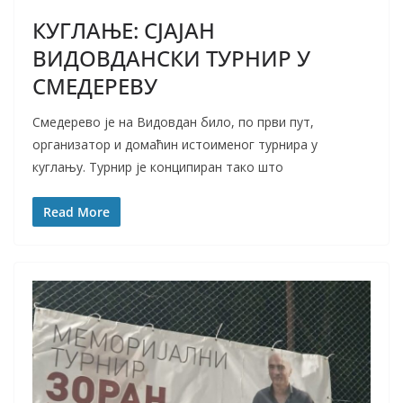
КУГЛАЊЕ: СЈАЈАН
ВИДОВДАНСКИ ТУРНИР У
СМЕДЕРЕВУ
Смедерево је на Видовдан било, по први пут,
организатор и домаћин истоименог турнира у
куглању. Турнир је конципиран тако што
Read More