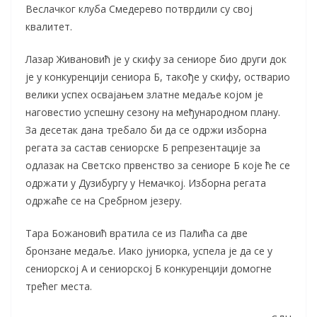
Веслачког клуба Смедерево потврдили су свој
квалитет.
Лазар Живановић је у скифу за сениоре био други док
је у конкуренцији сениора Б, такође у скифу, остварио
велики успех освајањем златне медаље којом је
наговестио успешну сезону на међународном плану.
За десетак дана требало би да се одржи изборна
регата за састав сениорске Б репрезентације за
одлазак на Светско првенство за сениоре Б које ће се
одржати у Дузибургу у Немачкој. Изборна регата
одржаће се на Сребрном језеру.
Тара Божановић вратила се из Палића са две
бронзане медаље. Иако јуниорка, успела је да се у
сениорској А и сениорској Б конкуренцији домогне
трећег места.