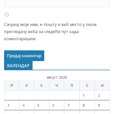
Сачувај моје име, е-пошту и веб место у овом
прегледачу веба за следећи пут када
коментаришем.
КАЛЕНДАР
август 2026.
П
У
С
Ч
П
С
Н
1
2
3
4
5
6
7
8
9