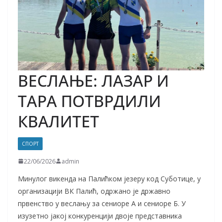
ВЕСЛАЊЕ: ЛАЗАР И
ТАРА ПОТВРДИЛИ
КВАЛИТЕТ
СПОРТ
22/06/2026
admin
Минулог викенда на Палићком језеру код Суботице, у
организацији ВК Палић, одржано је државно
првенство у веслању за сениоре А и сениоре Б. У
изузетно јакој конкуренцији двоје представника