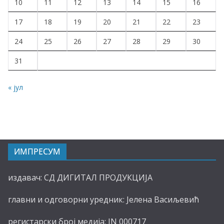
10
11
12
13
14
15
16
17
18
19
20
21
22
23
24
25
26
27
28
29
30
31
« јул
ИМПРЕСУМ
издавач: СД ДИГИТАЛ ПРОДУКЦИЈА
главни и одговорни уредник: Јелена Васиљевић
регистарски број медија: IN 000717