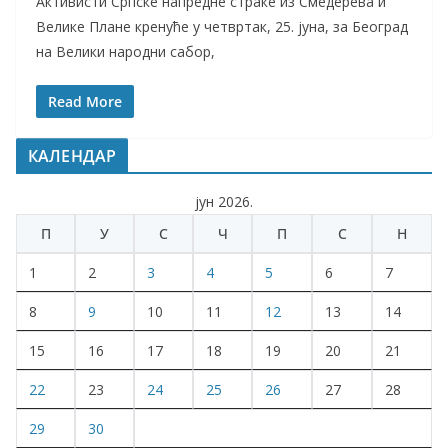
Активисти Српске напредне страке из Смедерева и
Велике Плане кренуће у четвртак, 25. јуна, за Београд
на Велики народни сабор,
Read More
КАЛЕНДАР
јун 2026.
П
У
С
Ч
П
С
Н
1
2
3
4
5
6
7
8
9
10
11
12
13
14
15
16
17
18
19
20
21
22
23
24
25
26
27
28
29
30