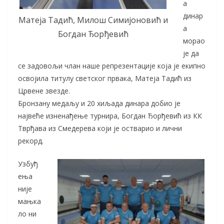
а
динар
Матеја Тадић, Милош Симијоновић и
а
Богдан Ђорђевић
морао
је да
се задовољи члан наше репрезентације која је екипно
освојила титулу светског првака, Матеја Тадић из
Црвене звезде.
Бронзану медаљу и 20 хиљада динара добио је
највеће изненађење турнира, Богдан Ђорђевић из КК
Тврђава из Смедерева који је остварио и лични
рекорд.
Узбуђ
ења
није
мањка
ло ни