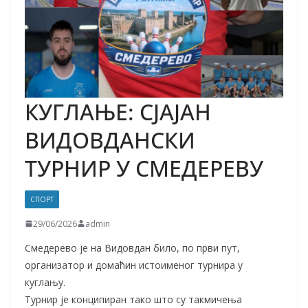
КУГЛАЊЕ: СЈАЈАН
ВИДОВДАНСКИ
ТУРНИР У СМЕДЕРЕВУ
СПОРТ
29/06/2026
admin
Смедерево је на Видовдан било, по први пут,
организатор и домаћин истоименог турнира у
куглању.
Турнир је конципиран тако што су такмичења