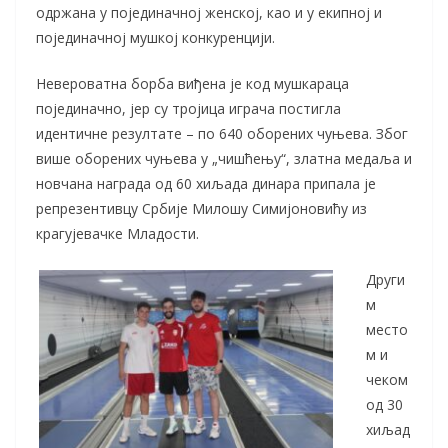
одржана у појединачној женској, као и у екипној и
појединачној мушкој конкуренцији.
Невероватна борба виђена је код мушкараца
појединачно, јер су тројица играча постигла
идентичне резултате – по 640 оборених чуњева. Због
више оборених чуњева у „чишћењу“, златна медаља и
новчана награда од 60 хиљада динара припала је
репрезентивцу Србије Милошу Симијоновићу из
крагујевачке Младости.
Други
м
место
м и
чеком
од 30
хиљад