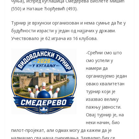
чуња), испред куглашица Смедерева Виолете Мишић
(550) и Наташе Ђорђевић (493).
Турнир је врхунски организован и нема сумње да ће у
будућности израсти у један од најјачих у држави.
Учествовало је 62 играча из 16 клубова.
-Срећни смо што
смо успели у
намери да
организујемо један
овако квалитетан
турнир који је
изазвао велику
пажњу јавности.
Овај турнир је, на
неки начин, био
пилот-пројекат, али одмах могу да кажем да је
надмашио сва наша очекивања. Захвалио бих се