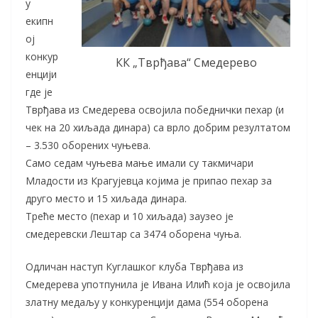
у
екипн
ој
конкур
КК „Тврђава“ Смедерево
енцији
где је
Тврђава из Смедерева освојила победнички пехар (и
чек на 20 хиљада динара) са врло добрим резултатом
– 3.530 оборених чуњева.
Само седам чуњева мање имали су такмичари
Младости из Крагујевца којима је припао пехар за
друго место и 15 хиљада динара.
Треће место (пехар и 10 хиљада) заузео је
смедеревски Лештар са 3474 оборена чуња.
Одличан наступ Куглашког клуба Тврђава из
Смедерева употпунила је Ивана Илић која је освојила
златну медаљу у конкуренцији дама (554 оборена