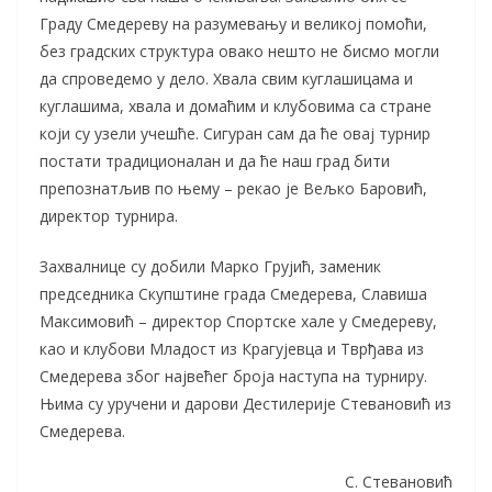
Граду Смедереву на разумевању и великој помоћи,
без градских структура овако нешто не бисмо могли
да спроведемо у дело. Хвала свим куглашицама и
куглашима, хвала и домаћим и клубовима са стране
који су узели учешће. Сигуран сам да ће овај турнир
постати традиционалан и да ће наш град бити
препознатљив по њему – рекао је Вељко Баровић,
директор турнира.
Захвалнице су добили Марко Грујић, заменик
председника Скупштине града Смедерева, Славиша
Максимовић – директор Спортске хале у Смедереву,
као и клубови Младост из Крагујевца и Тврђава из
Смедерева због највећег броја наступа на турниру.
Њима су уручени и дарови Дестилерије Стевановић из
Смедерева.
С. Стевановић