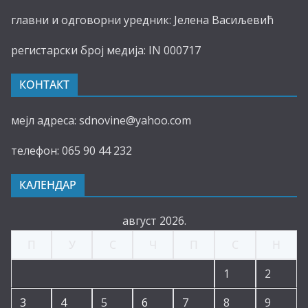
главни и одговорни уредник: Јелена Васиљевић
регистарски број медија: IN 000717
КОНТАКТ
мејл адреса: sdnovine@yahoo.com
телефон: 065 90 44 232
КАЛЕНДАР
август 2026.
П
У
С
Ч
П
С
Н
1
2
3
4
5
6
7
8
9