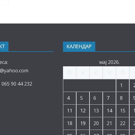
КТ
КАЛЕНДАР
еса:
мај 2026.
e@yahoo.com
П
У
С
Ч
П
 065 90 44 232
1
4
5
6
7
8
11
12
13
14
15
18
19
20
21
22