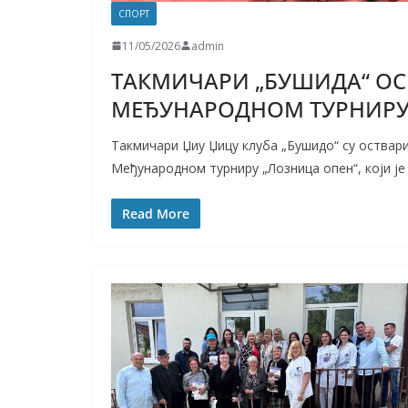
СПОРТ
11/05/2026
admin
ТАКМИЧАРИ „БУШИДА“ ОС
МЕЂУНАРОДНОМ ТУРНИРУ
Такмичари Џиу Џицу клуба „Бушидо“ су оствар
Међународном турниру „Лозница опен“, који је
Read More