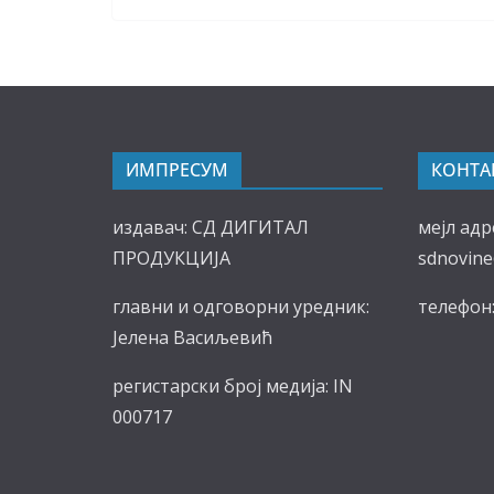
ИМПРЕСУМ
КОНТА
издавач: СД ДИГИТАЛ
мејл адр
ПРОДУКЦИЈА
sdnovin
главни и одговорни уредник:
телефон:
Јелена Васиљевић
регистарски број медија: IN
000717