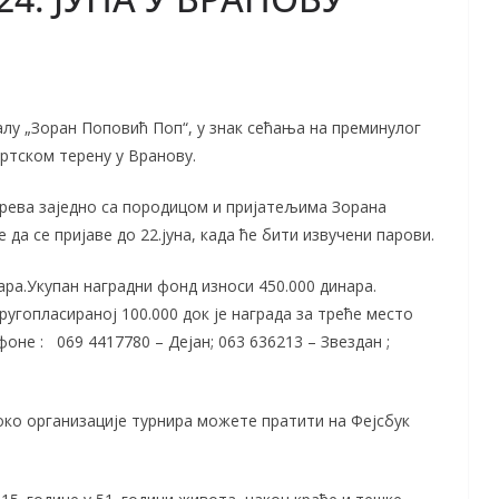
лу „Зоран Поповић Поп“, у знак сећања на преминулог
ортском терену у Вранову.
рева заједно са породицом и пријатељима Зорана
да се пријаве до 22.јуна, када ће бити извучени парови.
нара.Укупан наградни фонд износи 450.000 динара.
ругопласираној 100.000 док је награда за треће место
фоне : 069 4417780 – Дејан; 063 636213 – Звездан ;
око организације турнира можете пратити на Фејсбук