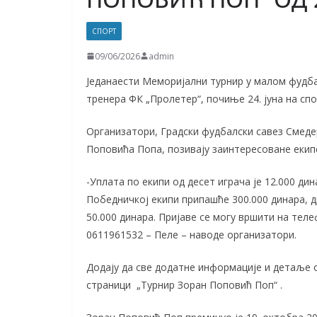
СПОРТ
09/06/2026
admin
Једанаести Меморијални турнир у малом фудба
тренера ФК „Пролетер“, почиње 24. јуна на сп
Организатори, Градски фудбалски савез Смеде
Поповића Попа, позивају заинтересоване екипе 
-Уплата по екипи од десет играча је 12.000 ди
Победничкој екипи припашће 300.000 динара, д
50.000 динара. Пријаве се могу вршити на теле
0611961532 – Пеле – наводе организатори.
Додају да све додатне информације и детаље 
страници „Турнир Зоран Поповић Поп“ .