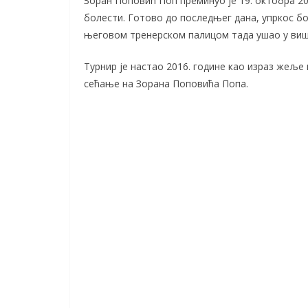
Зоран Поповић Поп преминуо је 19. октобра 201
болести. Готово до последњег дана, упркос бо
његовом тренерском палицом тада ушао у виш
Турнир је настао 2016. године као израз жеље
сећање на Зорана Поповића Попа.