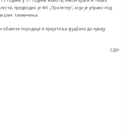
5. године у 51. години живота, након краће и тешке
лести, предводио је ФК „Пролетер“, који је управо под
и ранг такмичења.
 и обавезе породице и пријатеља фудбала да чувају
СДН