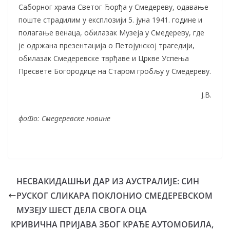
Саборног храма Светог Ђорђа у Смедереву, одавање
поште страдилим у експлозији 5. јуна 1941. године и
полагање венаца, обилазак Музеја у Смедереву, где
је одржана презентација о Петојунској трагедији,
обилазак Смедеревске тврђаве и Цркве Успења
Пресвете Богородице на Старом гробљу у Смедереву.
Ј.В.
фото: Смедеревске новине
НЕСВАКИДАШЊИ ДАР ИЗ АУСТРАЛИЈЕ: СИН
РУСКОГ СЛИКАРА ПОКЛОНИО СМЕДЕРЕВСКОМ
МУЗЕЈУ ШЕСТ ДЕЛА СВОГА ОЦА
КРИВИЧНА ПРИЈАВА ЗБОГ КРАЂЕ АУТОМОБИЛА,