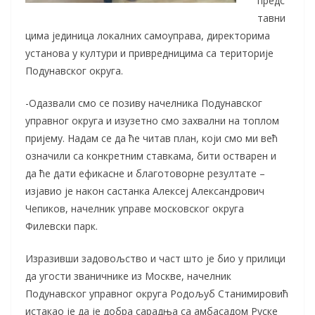
предс
тавни
цима јединица локалних самоуправа, директорима
установа у култури и привредницима са територије
Подунавског округа.
-Одазвали смо се позиву начелника Подунавског
управног округа и изузетно смо захвални на топлом
пријему. Надам се да ће читав план, који смо ми већ
означили са конкретним ставкама, бити остварен и
да ће дати ефикасне и благотоворне резултате –
изјавио је након састанка Алексеј Александрович
Чепиков, начелник управе московског округа
Филевски парк.
Изразивши задовољство и част што је био у прилици
да угости званичнике из Москве, начелник
Подунавског управног округа Родољуб Станимировић
истакао је да је добра сарадња са амбасадом Руске