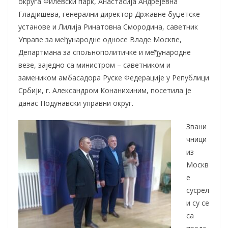
округа Филевски парк, Анастасија Андрејевна
Гладјишева, генерални директор Државне буџетске
установе и Лилија Ринатовна Смородина, саветник
Управе за међународне односе Владе Москве,
Департмана за спољнополитичке и међународне
везе, заједно са м
инистр
ом
– саветник
ом
и
заменик
ом
амбасадора Руске Федерације у Републици
Србији, г. Александр
ом
Конанихин
им, посетила је
данас Подунавски управни округ.
Звани
чници
из
Москв
е
сусрел
и су се
са