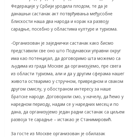
Федерације у Србији уродила плодом, те да је
данашњи састанак акт потврђивања међусобне
блискости наша два народа и корак ка развоју
сарадње, посебно у областима културе и туризма.
-Организован је заједнички састанак како бисмо
представили све оно што Подунавски управни округ
има као потенцијал, да договоримо шта можемо са
људима из града Москве да организујемо, пре свега
из области туризма, али и да у другим сферама нашег
живота остваримо у стручном, привредном и сваком
другом смислу, у обостраном интересу за наше
братске народе. Договорили смо, у начелу, да ћемо у
наредном периоду, надам се у наредних месец и по
дана, да организујемо један радни састанак са циљем
развоја те сарадње – истакао је Станимировић.
За госте из Москве организован је обилазак