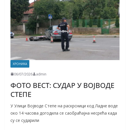
ХРОНИКА
06/07/2026
admin
ФОТО ВЕСТ: СУДАР У ВОЈВОДЕ
СТЕПЕ
У Улици Војводе Степе на раскрсници код Ладне воде
око 14 часова догодила се саобраћајна несрећа када
су се сударили